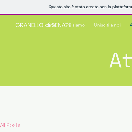
Questo sito è stato creato con la piattafor
GRANELLO di SENAPE
Home
Chi siamo
Unisciti a noi
A
At
All Posts